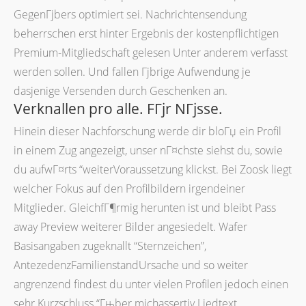
GegenГјbers optimiert sei. Nachrichtensendung
beherrschen erst hinter Ergebnis der kostenpflichtigen
Premium-Mitgliedschaft gelesen Unter anderem verfasst
werden sollen. Und fallen Гјbrige Aufwendung je
dasjenige Versenden durch Geschenken an.
Verknallen pro alle. FГјr NГјsse.
Hinein dieser Nachforschung werde dir bloГџ ein Profil
in einem Zug angezeigt, unser nГ¤chste siehst du, sowie
du aufwГ¤rts “weiterVoraussetzung klickst. Bei Zoosk liegt
welcher Fokus auf den Profilbildern irgendeiner
Mitglieder. GleichfГ¶rmig herunten ist und bleibt Pass
away Preview weiterer Bilder angesiedelt. Wafer
Basisangaben zugeknallt “Sternzeichen”,
AntezedenzFamilienstandUrsache und so weiter
angrenzend findest du unter vielen Profilen jedoch einen
sehr Kurzschluss “Гњber michassertiv Liedtext