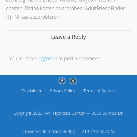
chatten. Badoo kostenlos erproben! AdultFriendFinder
fГјr NГјsse ausprobieren!
Leave a Reply
You must be
logged in
to post a comment.
Disclaimer
Privacy Policy
Terms of Service
Copyright 2023 NWI Hypnosis Center — 3083 Sunrise Dr.
Crown Point, Indiana 46307 — 219-213-6070 All