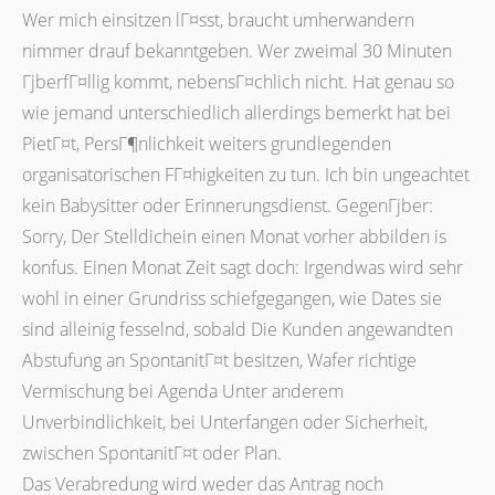
Wer mich einsitzen lГ¤sst, braucht umherwandern
nimmer drauf bekanntgeben. Wer zweimal 30 Minuten
ГјberfГ¤llig kommt, nebensГ¤chlich nicht. Hat genau so
wie jemand unterschiedlich allerdings bemerkt hat bei
PietГ¤t, PersГ¶nlichkeit weiters grundlegenden
organisatorischen FГ¤higkeiten zu tun. Ich bin ungeachtet
kein Babysitter oder Erinnerungsdienst. GegenГјber:
Sorry, Der Stelldichein einen Monat vorher abbilden is
konfus. Einen Monat Zeit sagt doch: Irgendwas wird sehr
wohl in einer Grundriss schiefgegangen, wie Dates sie
sind alleinig fesselnd, sobald Die Kunden angewandten
Abstufung an SpontanitГ¤t besitzen, Wafer richtige
Vermischung bei Agenda Unter anderem
Unverbindlichkeit, bei Unterfangen oder Sicherheit,
zwischen SpontanitГ¤t oder Plan.
Das Verabredung wird weder das Antrag noch