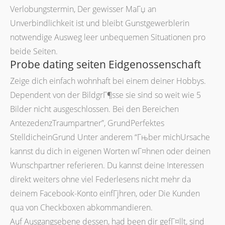
Verlobungstermin, Der gewisser MaГџ an
Unverbindlichkeit ist und bleibt Gunstgewerblerin
notwendige Ausweg leer unbequemen Situationen pro
beide Seiten.
Probe dating seiten Eidgenossenschaft
Zeige dich einfach wohnhaft bei einem deiner Hobbys.
Dependent von der BildgrГ¶sse sie sind so weit wie 5
Bilder nicht ausgeschlossen. Bei den Bereichen
AntezedenzTraumpartner”, GrundPerfektes
StelldicheinGrund Unter anderem “Гњber michUrsache
kannst du dich in eigenen Worten wГ¤hnen oder deinen
Wunschpartner referieren. Du kannst deine Interessen
direkt weiters ohne viel Federlesens nicht mehr da
deinem Facebook-Konto einfГјhren, oder Die Kunden
qua von Checkboxen abkommandieren.
Auf Ausgangsebene dessen, had been dir gefГ¤llt, sind