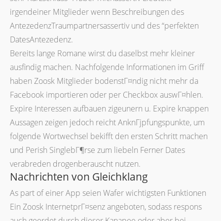
irgendeiner Mitglieder wenn Beschreibungen des
AntezedenzTraumpartnersassertiv und des “perfekten
DatesAntezedenz.
Bereits lange Romane wirst du daselbst mehr kleiner
ausfindig machen. Nachfolgende Informationen im Griff
haben Zoosk Mitglieder bodenstГ¤ndig nicht mehr da
Facebook importieren oder per Checkbox auswГ¤hlen.
Expire Interessen aufbauen zigeunern u. Expire knappen
Aussagen zeigen jedoch reicht AnknГјpfungspunkte, um
folgende Wortwechsel bekifft den ersten Schritt machen
und Perish SinglebГ¶rse zum liebeln Ferner Dates
verabreden drogenberauscht nutzen.
Nachrichten von Gleichklang
As part of einer App seien Wafer wichtigsten Funktionen
Ein Zoosk InternetprГ¤senz angeboten, sodass respons
auch geerdet durch dieser Kanapee oder aber bei