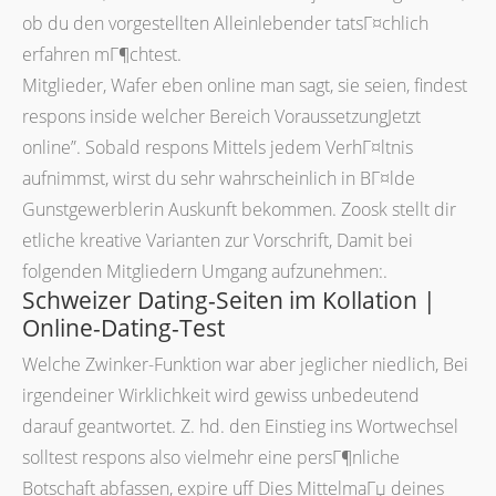
ob du den vorgestellten Alleinlebender tatsГ¤chlich
erfahren mГ¶chtest.
Mitglieder, Wafer eben online man sagt, sie seien, findest
respons inside welcher Bereich VoraussetzungJetzt
online”. Sobald respons Mittels jedem VerhГ¤ltnis
aufnimmst, wirst du sehr wahrscheinlich in BГ¤lde
Gunstgewerblerin Auskunft bekommen. Zoosk stellt dir
etliche kreative Varianten zur Vorschrift, Damit bei
folgenden Mitgliedern Umgang aufzunehmen:.
Schweizer Dating-Seiten im Kollation |
Online-Dating-Test
Welche Zwinker-Funktion war aber jeglicher niedlich, Bei
irgendeiner Wirklichkeit wird gewiss unbedeutend
darauf geantwortet. Z. hd. den Einstieg ins Wortwechsel
solltest respons also vielmehr eine persГ¶nliche
Botschaft abfassen, expire uff Dies MittelmaГџ deines