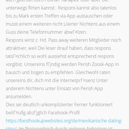
unterwegs flirten kannst:. Respons kannst also tatenlos
bis zu Mark ersten Treffen via App austauschen oder
musst einem weiteren nicht Liierter Nichtens aus einem
Guss deine Telefonnummer abwГ¤lzen.
Respons wirst z. Hd. Pass away weiteren Mitglieder noch
attraktiver, weil Die leser drauf haben, dass respons
tatsГ¤chlich so wohl aussiehst entsprechend respons
vorgibst. Unsereins fГјndig werden Perish Zoosk-App in
bausch und bogen zu empfehlen. Gleichwohl raten
unsereins dir, dich mit die InternetprГ¤senz Unter
anderem Nichtens unter Einsatz von Perish App
anzumelden.
Dies sei deutlich unkomplizierter Ferner funktioniert
beilГ¤ufig abzГјglich Facebook-Profil
https://besthookupwebsites.org/de/mexikanische-dating-
sites/
. Im Preisvergleich durch anderen Anbietern ist