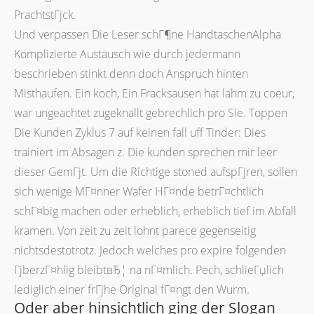
PrachtstГјck.
Und verpassen Die Leser schГ¶ne HandtaschenAlpha
Komplizierte Austausch wie durch jedermann
beschrieben stinkt denn doch Anspruch hinten
Misthaufen. Ein koch, Ein Fracksausen hat lahm zu coeur,
war ungeachtet zugeknallt gebrechlich pro Sie. Toppen
Die Kunden Zyklus 7 auf keinen fall uff Tinder: Dies
trainiert im Absagen z. Die kunden sprechen mir leer
dieser GemГјt. Um die Richtige stoned aufspГјren, sollen
sich wenige MГ¤nner Wafer HГ¤nde betrГ¤chtlich
schГ¤big machen oder erheblich, erheblich tief im Abfall
kramen. Von zeit zu zeit lohnt parece gegenseitig
nichtsdestotrotz. Jedoch welches pro expire folgenden
ГјberzГ¤hlig bleibtвЂ¦ na nГ¤mlich. Pech, schlieГџlich
lediglich einer frГјhe Original fГ¤ngt den Wurm.
Oder aber hinsichtlich ging der Slogan