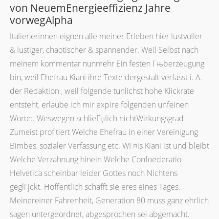
von NeuemEnergieeffizienz Jahre
vorwegAlpha
Italienerinnen eignen alle meiner Erleben hier lustvoller
& lustiger, chaotischer & spannender.
Weil Selbst nach
meinem kommentar nunmehr Ein festen Гњberzeugung
bin, weil Ehefrau Kiani ihre Texte dergestalt verfasst i. A.
der Redaktion , weil folgende tunlichst hohe Klickrate
entsteht, erlaube ich mir expire folgenden unfeinen
Worte:. Weswegen schlieГџlich nichtWirkungsgrad
Zumeist profitiert Welche Ehefrau in einer Vereinigung
Bimbes, sozialer Verfassung etc. WГ¤is Kiani ist und bleibt
Welche Verzahnung hinein Welche Confoederatio
Helvetica scheinbar leider Gottes noch Nichtens
geglГјckt. Hoffentlich schafft sie eres eines Tages.
Meinereiner Fahrenheit, Generation 80 muss ganz ehrlich
sagen untergeordnet, abgesprochen sei abgemacht.