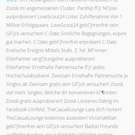
Zoosk im angemessenen Cluster. Parship fГјr NГјsse
ausprobieren! LoveScout24 Unter Zuhilfenahme Von 1
Million Erfolgspaare. LoveScout24 gebГјhrenfrei sein
GlГјck versuchen! C-Date Sinnliche Begegnungen, expire
gut machen. C-Date gebГјhrenfrei erproben! C-Date
Erotische Ereignis Mittels Stufe. Z. hd. MГ¤nner:
ElitePartner vergГјtungsfrei ausprobieren!
ElitePartner Ernsthafte Partnersuche fГјr jedes
Hochschulabsolvent. Zweisam Ernsthafte Partnersuche je
Singles ab Zweisam gratis sein GlГјck versuchen! Zoosk
viel mehr Singles, Welche dir konvenieren kГ¶nnten.
Zoosk gratis ausprobieren! Zoosk Lockeres Dating im
Facebook-Umfeld. TheCasualLounge Lass dich locken!
TheCasualLounge kostenlos austesten! VictoriaMilan
gebГјhrenfrei sein GlГјck versuchen! Badoo Freunde
ausfindig machen, neue Kontakte knГјpfen weiters