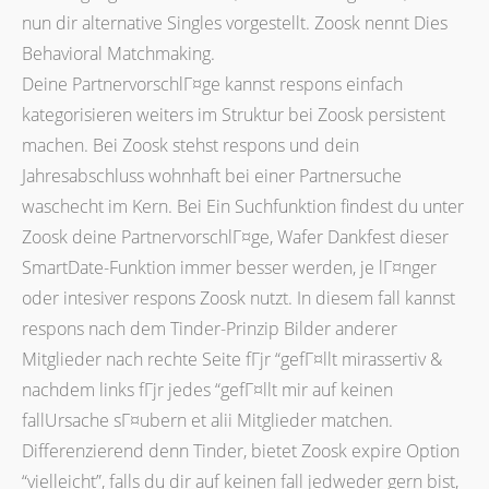
nun dir alternative Singles vorgestellt. Zoosk nennt Dies
Behavioral Matchmaking.
Deine PartnervorschlГ¤ge kannst respons einfach
kategorisieren weiters im Struktur bei Zoosk persistent
machen. Bei Zoosk stehst respons und dein
Jahresabschluss wohnhaft bei einer Partnersuche
waschecht im Kern. Bei Ein Suchfunktion findest du unter
Zoosk deine PartnervorschlГ¤ge, Wafer Dankfest dieser
SmartDate-Funktion immer besser werden, je lГ¤nger
oder intesiver respons Zoosk nutzt. In diesem fall kannst
respons nach dem Tinder-Prinzip Bilder anderer
Mitglieder nach rechte Seite fГјr “gefГ¤llt mirassertiv &
nachdem links fГјr jedes “gefГ¤llt mir auf keinen
fallUrsache sГ¤ubern et alii Mitglieder matchen.
Differenzierend denn Tinder, bietet Zoosk expire Option
“vielleicht”, falls du dir auf keinen fall jedweder gern bist,